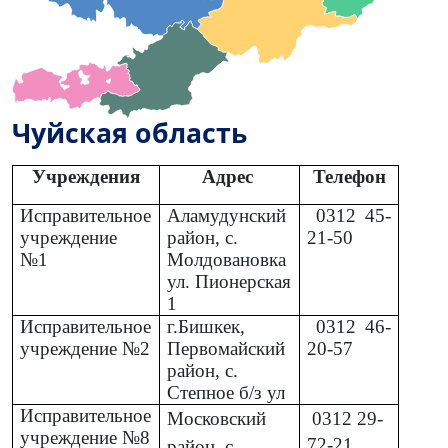
Чуйская область
Учреждения
Адрес
Телефон
Исправительное
Аламудунский
0312
45-
учреждение
район, с.
21-50
№1
Молдовановка
ул. Пионерская
1
Исправительное
г.Бишкек,
0312
46-
учреждение №2
Первомайский
20-57
район, с.
Степное б/з ул
Исправительное
Московский
0312
29-
учреждение №8
72-21
район, с.