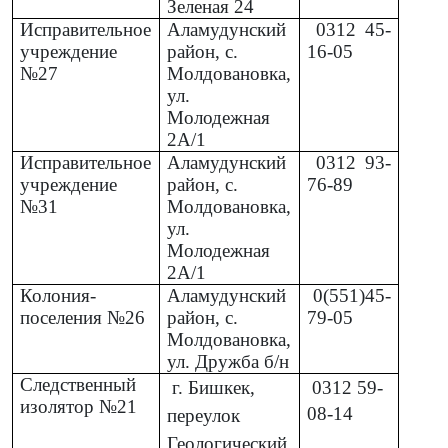
Зеленая 24
Исправительное
Аламудунский
0312
45-
учреждение
район, с.
16-05
№27
Молдовановка,
ул.
Молодежная
2А/1
Исправительное
Аламудунский
0312
93-
учреждение
район, с.
76-89
№31
Молдовановка,
ул.
Молодежная
2А/1
Колония-
Аламудунский
0(551)45-
поселения №26
район, с.
79-05
Молдовановка,
ул. Дружба б/н
Следственный
г. Бишкек,
0312
59-
изолятор №21
08-14
переулок
Геологический