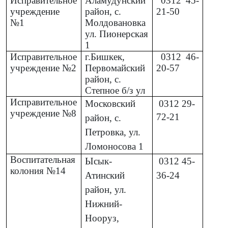
Исправительное
Аламудунский
0312
45-
учреждение
район, с.
21-50
№1
Молдовановка
ул. Пионерская
1
Исправительное
г.Бишкек,
0312
46-
учреждение №2
Первомайский
20-57
район, с.
Степное б/з ул
Исправительное
Московский
0312
29-
учреждение №8
72-21
район, с.
Петровка, ул.
Ломоносова 1
Воспитательная
Ысык-
0312
45-
колония №14
Атинский
36-24
район, ул.
Нижний-
Нооруз,