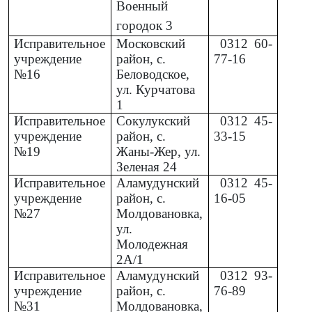
Военный
городок 3
Исправительное
Московский
0312
60-
учреждение
район, с.
77-16
№16
Беловодское,
ул. Курчатова
1
Исправительное
Сокулукский
0312
45-
учреждение
район, с.
33-15
№19
Жаны-Жер, ул.
Зеленая 24
Исправительное
Аламудунский
0312
45-
учреждение
район, с.
16-05
№27
Молдовановка,
ул.
Молодежная
2А/1
Исправительное
Аламудунский
0312
93-
учреждение
район, с.
76-89
№31
Молдовановка,