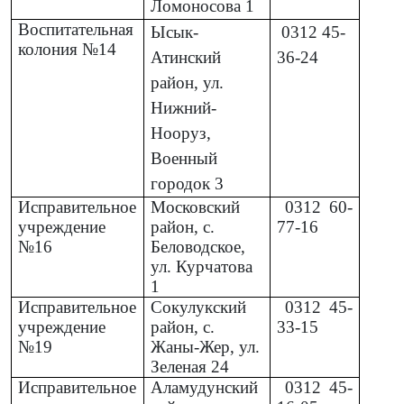
Ломоносова 1
Воспитательная
Ысык-
0312
45-
колония №14
Атинский
36-24
район, ул.
Нижний-
Нооруз,
Военный
городок 3
Исправительное
Московский
0312
60-
учреждение
район, с.
77-16
№16
Беловодское,
ул. Курчатова
1
Исправительное
Сокулукский
0312
45-
учреждение
район, с.
33-15
№19
Жаны-Жер, ул.
Зеленая 24
Исправительное
Аламудунский
0312
45-