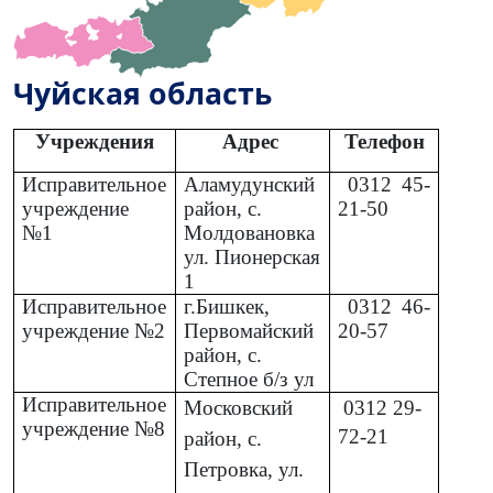
Чуйская область
Учреждения
Адрес
Телефон
Исправительное
Аламудунский
0312
45-
учреждение
район, с.
21-50
№1
Молдовановка
ул. Пионерская
1
Исправительное
г.Бишкек,
0312
46-
учреждение №2
Первомайский
20-57
район, с.
Степное б/з ул
Исправительное
Московский
0312
29-
учреждение №8
72-21
район, с.
Петровка, ул.