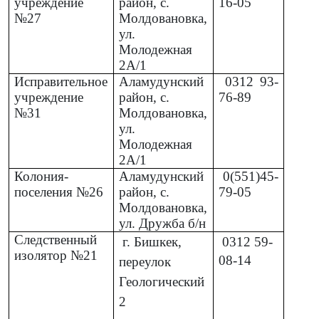
учреждение
район, с.
16-05
№27
Молдовановка,
ул.
Молодежная
2А/1
Исправительное
Аламудунский
0312
93-
учреждение
район, с.
76-89
№31
Молдовановка,
ул.
Молодежная
2А/1
Колония-
Аламудунский
0(551)45-
поселения №26
район, с.
79-05
Молдовановка,
ул. Дружба б/н
Следственный
г. Бишкек,
0312
59-
изолятор №21
08-14
переулок
Геологический
2