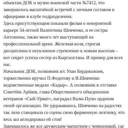
объектам ДОК и музею воинской части №7412, что
завершилось масштабной встречей с личным составом и
офицерами в клубе подразделения.
Здесь присутствующим показали фильм о невероятной
карьере 34-летней Валентины Шевченко, и ее сестры
Антонины, также много лет выступающей на
профессиональной арене. Железная воля, строгая
дисциплина и неуклонное стремление к новым высотам –
вот секрет успеха сестер из Кыргызстана. И пример для всех
нас.
Начальник ДОК, полковник в/с Улан Бердикожоев,
торжественно вручил П.Федотову и В.Шевченко
ведомственные медали «Кадыр». А полковник в отставке
Советбек Арбаев, глава Общественного объединения
ветеранов «Сый-Урмат», наградил Валю-Пулю орденом
своей организации. Не удержавшись, Шевченко на радостях
так лихо станцевала со сцены свою фирменную лезгинку, что
весь зал аплодировал ей стоя!
Завершилось же все дружеским чаепитием с чемпионкой, где