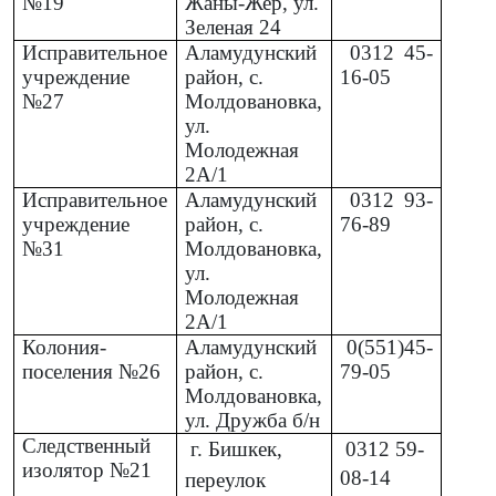
№19
Жаны-Жер, ул.
Зеленая 24
Исправительное
Аламудунский
0312
45-
учреждение
район, с.
16-05
№27
Молдовановка,
ул.
Молодежная
2А/1
Исправительное
Аламудунский
0312
93-
учреждение
район, с.
76-89
№31
Молдовановка,
ул.
Молодежная
2А/1
Колония-
Аламудунский
0(551)45-
поселения №26
район, с.
79-05
Молдовановка,
ул. Дружба б/н
Следственный
г. Бишкек,
0312
59-
изолятор №21
08-14
переулок