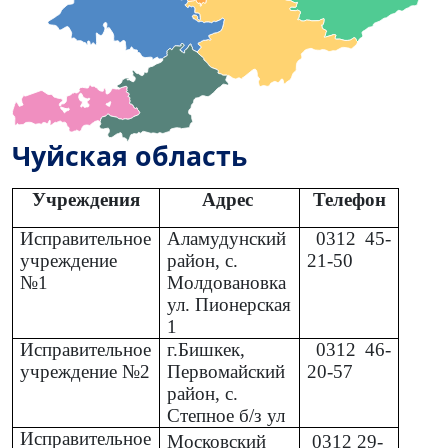
Чуйская область
Учреждения
Адрес
Телефон
Исправительное
Аламудунский
0312
45-
учреждение
район, с.
21-50
№1
Молдовановка
ул. Пионерская
1
Исправительное
г.Бишкек,
0312
46-
учреждение №2
Первомайский
20-57
район, с.
Степное б/з ул
Исправительное
Московский
0312
29-