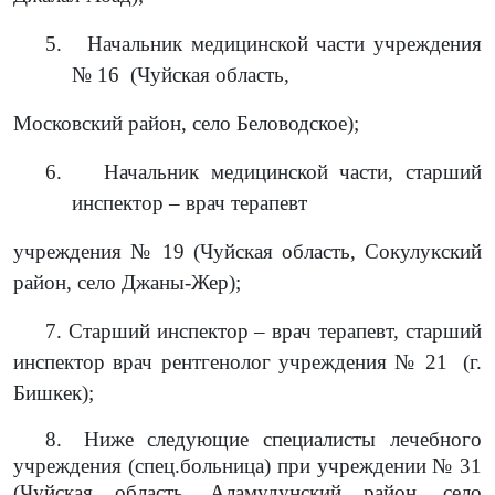
5.
Начальник медицинской части учреждения
№ 16
(Чуй
ская
област
ь
,
Москов
ский
район
, село
Беловодское);
6.
Начальник медицинской части,
старший
инспектор – врач терапевт
учреждения № 19
(Чуй
ская
область, Сокулук
ский
район
,
село Дж
аны-Жер);
7.
Старший инспектор – врач терапевт, старший
инспектор врач рентгенолог учреждения № 21
(
г.
Бишкек)
;
8.
Ниже следующие специалисты лечебного
учреждения (спец.больница) при учреждении № 31
(Чуйская область, Аламудунский район, село