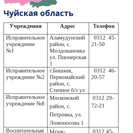
Чуйская область
Учреждения
Адрес
Телефон
Исправительное
Аламудунский
0312
45-
учреждение
район, с.
21-50
№1
Молдовановка
ул. Пионерская
1
Исправительное
г.Бишкек,
0312
46-
учреждение №2
Первомайский
20-57
район, с.
Степное б/з ул
Исправительное
Московский
0312
29-
учреждение №8
72-21
район, с.
Петровка, ул.
Ломоносова 1
Воспитательная
Ысык-
0312
45-