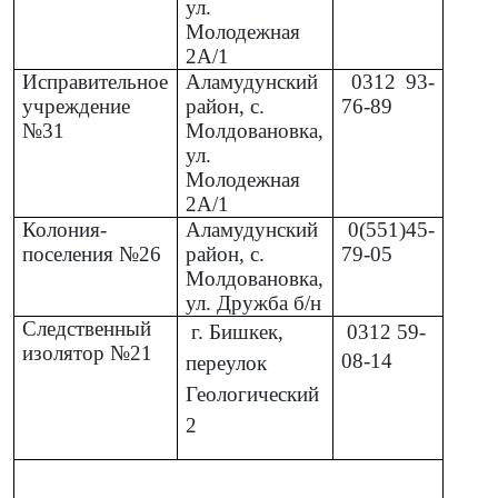
ул.
Молодежная
2А/1
Исправительное
Аламудунский
0312
93-
учреждение
район, с.
76-89
№31
Молдовановка,
ул.
Молодежная
2А/1
Колония-
Аламудунский
0(551)45-
поселения №26
район, с.
79-05
Молдовановка,
ул. Дружба б/н
Следственный
г. Бишкек,
0312
59-
изолятор №21
08-14
переулок
Геологический
2