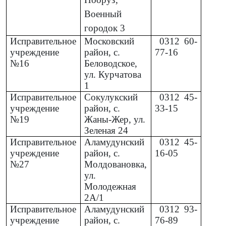
Военный
городок 3
Исправительное
Московский
0312
60-
учреждение
район, с.
77-16
№16
Беловодское,
ул. Курчатова
1
Исправительное
Сокулукский
0312
45-
учреждение
район, с.
33-15
№19
Жаны-Жер, ул.
Зеленая 24
Исправительное
Аламудунский
0312
45-
учреждение
район, с.
16-05
№27
Молдовановка,
ул.
Молодежная
2А/1
Исправительное
Аламудунский
0312
93-
учреждение
район, с.
76-89