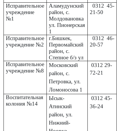
Исправительное
Аламудунский
0312
45-
учреждение
район, с.
21-50
№1
Молдовановка
ул. Пионерская
1
Исправительное
г.Бишкек,
0312
46-
учреждение №2
Первомайский
20-57
район, с.
Степное б/з ул
Исправительное
Московский
0312
29-
учреждение №8
72-21
район, с.
Петровка, ул.
Ломоносова 1
Воспитательная
Ысык-
0312
45-
колония №14
Атинский
36-24
район, ул.
Нижний-
Нооруз,