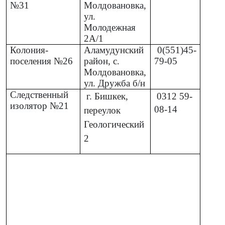
№31
Молдовановка,
ул.
Молодежная
2А/1
Колония-
Аламудунский
0(551)45-
поселения №26
район, с.
79-05
Молдовановка,
ул. Дружба б/н
Следственный
г. Бишкек,
0312
59-
изолятор №21
08-14
переулок
Геологический
2