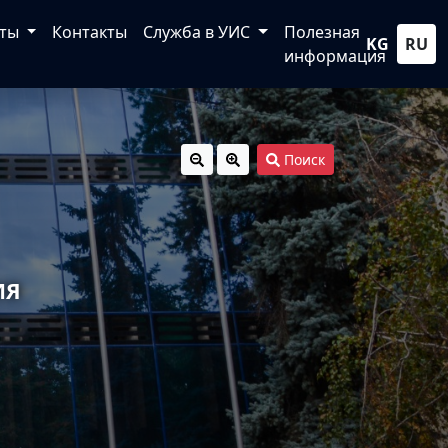
кты
Контакты
Служба в УИС
Полезная
KG
RU
информация
Поиск
ИЯ