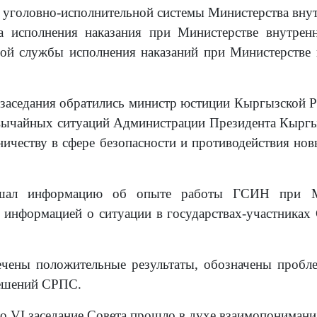
 уголовно-исполнительной системы Министерства вну
а исполнения наказания при Министерстве внутрен
нной службы исполнения наказаний при Министерстве
 заседания обратились министр юстиции Кыргызской 
вычайных ситуаций Администрации Президента Кыргы
ничеству в сфере безопасности и противодействия н
лушал информацию об опыте работы ГСИН при М
н информацией о ситуации в государствах-участниках
ечены положительные результаты, обозначены пробл
решений СРПС.
то VI заседание Совета прошло
в духе взаимопонимания