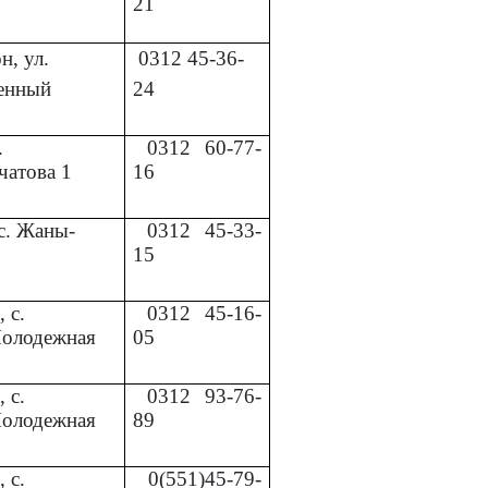
21
, ул.
0312
45-36-
енный
24
.
0312
60-77-
чатова 1
16
с. Жаны-
0312
45-33-
15
 с.
0312
45-16-
Молодежная
05
 с.
0312
93-76-
Молодежная
89
 с.
0(551)45-79-