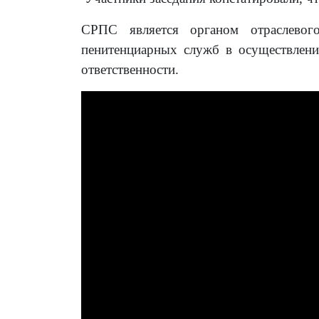
СРПС является органом отраслевог
пенитенциарных служб в осуществлен
ответственности.