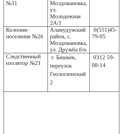
№31
Молдовановка,
ул.
Молодежная
2А/1
Колония-
Аламудунский
0(551)45-
поселения №26
район, с.
79-05
Молдовановка,
ул. Дружба б/н
Следственный
г. Бишкек,
0312
59-
изолятор №21
08-14
переулок
Геологический
2