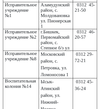
Исправительное
Аламудунский
0312
45-
учреждение
район, с.
21-50
№1
Молдовановка
ул. Пионерская
1
Исправительное
г.Бишкек,
0312
46-
учреждение №2
Первомайский
20-57
район, с.
Степное б/з ул
Исправительное
Московский
0312
29-
учреждение №8
72-21
район, с.
Петровка, ул.
Ломоносова 1
Воспитательная
Ысык-
0312
45-
колония №14
Атинский
36-24
район, ул.
Нижний-
Нооруз,