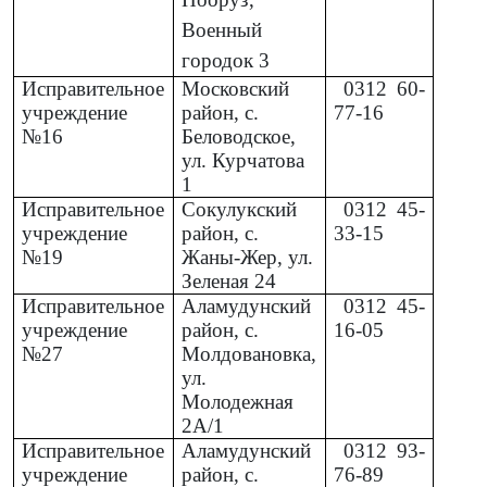
Военный
городок 3
Исправительное
Московский
0312
60-
учреждение
район, с.
77-16
№16
Беловодское,
ул. Курчатова
1
Исправительное
Сокулукский
0312
45-
учреждение
район, с.
33-15
№19
Жаны-Жер, ул.
Зеленая 24
Исправительное
Аламудунский
0312
45-
учреждение
район, с.
16-05
№27
Молдовановка,
ул.
Молодежная
2А/1
Исправительное
Аламудунский
0312
93-
учреждение
район, с.
76-89