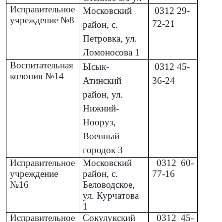
Степное б/з ул
Исправительное
Московский
0312
29-
учреждение №8
72-21
район, с.
Петровка, ул.
Ломоносова 1
Воспитательная
Ысык-
0312
45-
колония №14
Атинский
36-24
район, ул.
Нижний-
Нооруз,
Военный
городок 3
Исправительное
Московский
0312
60-
учреждение
район, с.
77-16
№16
Беловодское,
ул. Курчатова
1