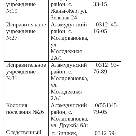
Исправительное
Сокулукский
0312
45-
учреждение
район, с.
33-15
№19
Жаны-Жер, ул.
Зеленая 24
Исправительное
Аламудунский
0312
45-
учреждение
район, с.
16-05
№27
Молдовановка,
ул.
Молодежная
2А/1
Исправительное
Аламудунский
0312
93-
учреждение
район, с.
76-89
№31
Молдовановка,
ул.
Молодежная
2А/1
Колония-
Аламудунский
0(551)45-
поселения №26
район, с.
79-05
Молдовановка,
ул. Дружба б/н