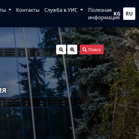
кты
Контакты
Служба в УИС
Полезная
KG
RU
информация
Поиск
ИЯ