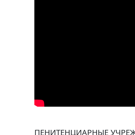
дверей, очень востребованных на рынке.
Как отметил начальник учреждени
доход колонии.
Фото Пресс-службы СИН МЮ КР