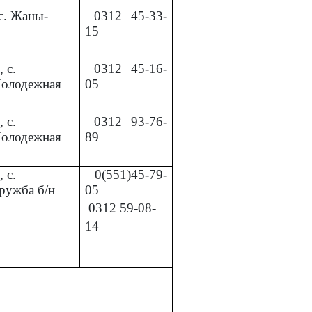
. Петровка,
0312
29-72-
21
, ул.
0312
45-36-
енный
24
.
0312
60-77-
чатова 1
16
с. Жаны-
0312
45-33-
15
 с.
0312
45-16-
Молодежная
05
 с.
0312
93-76-
Молодежная
89