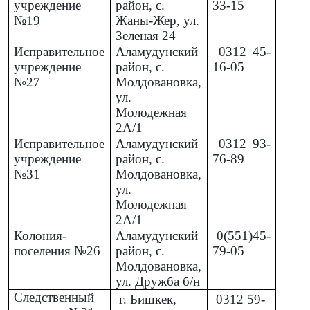
учреждение
район, с.
33-15
№19
Жаны-Жер, ул.
Зеленая 24
Исправительное
Аламудунский
0312
45-
учреждение
район, с.
16-05
№27
Молдовановка,
ул.
Молодежная
2А/1
Исправительное
Аламудунский
0312
93-
учреждение
район, с.
76-89
№31
Молдовановка,
ул.
Молодежная
2А/1
Колония-
Аламудунский
0(551)45-
поселения №26
район, с.
79-05
Молдовановка,
ул. Дружба б/н
Следственный
г. Бишкек,
0312
59-