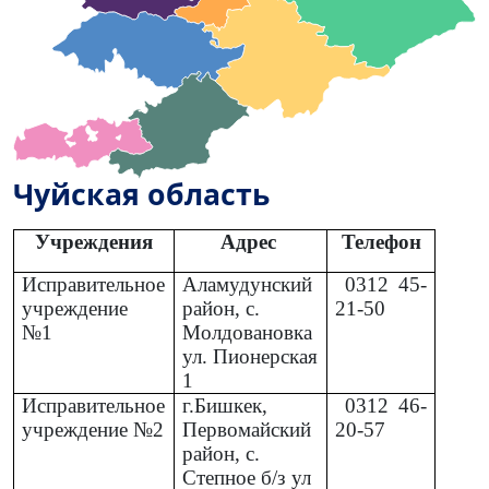
Чуйская область
Учреждения
Адрес
Телефон
Исправительное
Аламудунский
0312
45-
учреждение
район, с.
21-50
№1
Молдовановка
ул. Пионерская
1
Исправительное
г.Бишкек,
0312
46-
учреждение №2
Первомайский
20-57
район, с.
Степное б/з ул